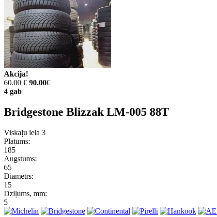
Akcija!
60.00 €
90.00
€
4 gab
Bridgestone Blizzak LM-005 88T
Viskaļu iela 3
Platums:
185
Augstums:
65
Diametrs:
15
Dziļums, mm:
5