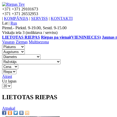
+371
+371 29101673
+371
+371 26532953
|
KOMPĀNIJA
|
SERVISS
|
KONTAKTI
Lat
|
Rus
Pirmd.- Piektd. 9-19.00, Sestd. 9-15.00
Viskaļu iela 3 (noliktava / serviss)
LIETOTAS RIEPAS
Riepas pa vienai(VIENINIECES)
Jaunas r
Vasaras
Ziemas
Multisezona
Atrast
Uz lapas
LIETOTAS RIEPAS
Atpakaļ