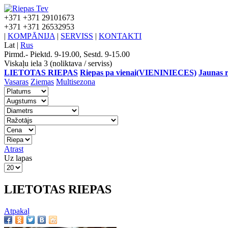
+371
+371 29101673
+371
+371 26532953
|
KOMPĀNIJA
|
SERVISS
|
KONTAKTI
Lat
|
Rus
Pirmd.- Piektd. 9-19.00, Sestd. 9-15.00
Viskaļu iela 3 (noliktava / serviss)
LIETOTAS RIEPAS
Riepas pa vienai(VIENINIECES)
Jaunas r
Vasaras
Ziemas
Multisezona
Atrast
Uz lapas
LIETOTAS RIEPAS
Atpakaļ