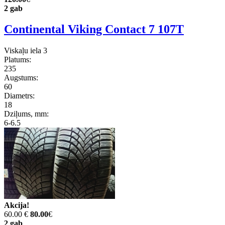
2 gab
Continental Viking Contact 7 107T
Viskaļu iela 3
Platums:
235
Augstums:
60
Diametrs:
18
Dziļums, mm:
6-6.5
Akcija!
60.00 €
80.00
€
2 gab