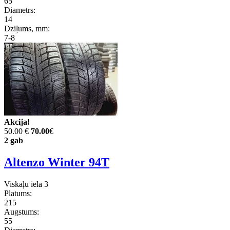
65
Diametrs:
14
Dziļums, mm:
7-8
Akcija!
50.00 €
70.00
€
2 gab
Altenzo Winter 94T
Viskaļu iela 3
Platums:
215
Augstums:
55