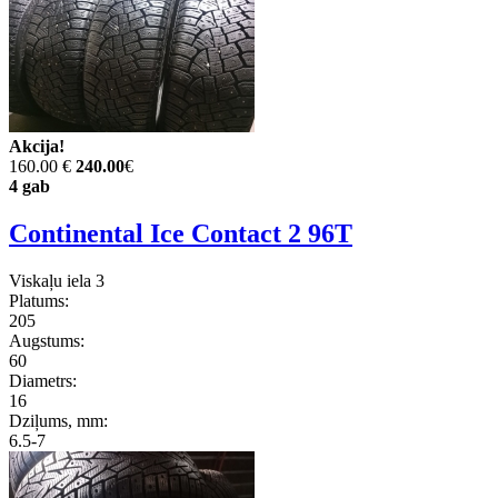
Akcija!
160.00 €
240.00
€
4 gab
Continental Ice Contact 2 96T
Viskaļu iela 3
Platums:
205
Augstums:
60
Diametrs:
16
Dziļums, mm:
6.5-7