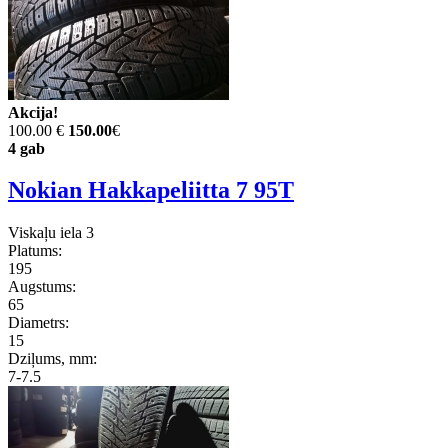
Akcija!
100.00 €
150.00
€
4 gab
Nokian Hakkapeliitta 7 95T
Viskaļu iela 3
Platums:
195
Augstums:
65
Diametrs:
15
Dziļums, mm:
7-7.5