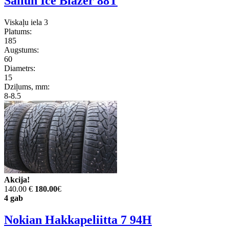
Sailun Ice Blazer 88T
Viskaļu iela 3
Platums:
185
Augstums:
60
Diametrs:
15
Dziļums, mm:
8-8.5
Akcija!
140.00 €
180.00
€
4 gab
Nokian Hakkapeliitta 7 94H