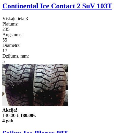
Continental Ice Contact 2 SuV 103T
Viskaļu iela 3
Platums:
235
Augstums:
55
Diametrs:
17
Dziļums, mm:
5
Akcija!
130.00 €
180.00
€
4 gab