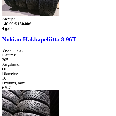
Akcija!
140.00 €
180.00
€
4 gab
Nokian Hakkapeliitta 8 96T
Viskaļu iela 3
Platums:
205
Augstums:
60
Diametrs:
16
Dziļums, mm:
6.5-7