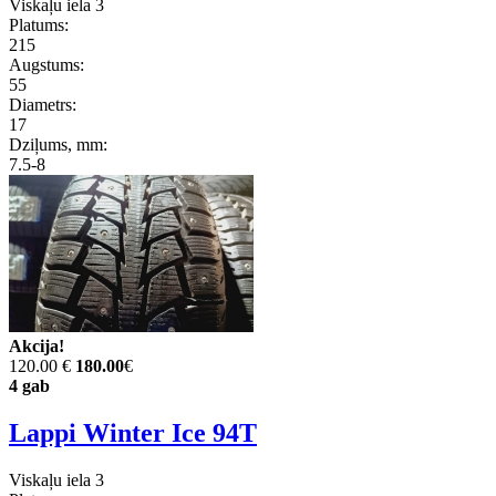
Viskaļu iela 3
Platums:
215
Augstums:
55
Diametrs:
17
Dziļums, mm:
7.5-8
Akcija!
120.00 €
180.00
€
4 gab
Lappi Winter Ice 94T
Viskaļu iela 3