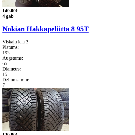
140.00
€
4 gab
Nokian Hakkapeliitta 8 95T
Viskaļu iela 3
Platums:
195
Augstums:
65
Diametrs:
15
Dziļums, mm:
7
120.00
€