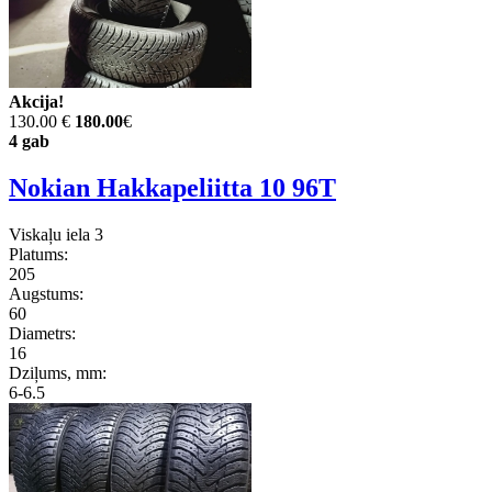
Akcija!
130.00 €
180.00
€
4 gab
Nokian Hakkapeliitta 10 96T
Viskaļu iela 3
Platums:
205
Augstums:
60
Diametrs:
16
Dziļums, mm:
6-6.5