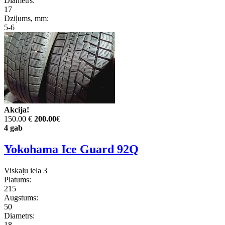
Diametrs:
17
Dziļums, mm:
5-6
Akcija!
150.00 €
200.00
€
4 gab
Yokohama Ice Guard 92Q
Viskaļu iela 3
Platums:
215
Augstums:
50
Diametrs:
18