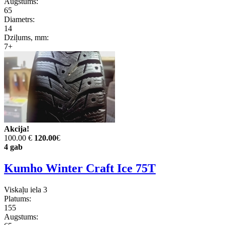
Augstums:
65
Diametrs:
14
Dziļums, mm:
7+
Akcija!
100.00 €
120.00
€
4 gab
Kumho Winter Craft Ice 75T
Viskaļu iela 3
Platums:
155
Augstums: