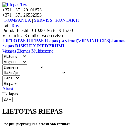
+371
+371 29101673
+371
+371 26532953
|
KOMPĀNIJA
|
SERVISS
|
KONTAKTI
Lat
|
Rus
Pirmd.- Piektd. 9-19.00, Sestd. 9-15.00
Viskaļu iela 3 (noliktava / serviss)
LIETOTAS RIEPAS
Riepas pa vienai(VIENINIECES)
Jaunas
riepas
DISKI UN PIEDERUMI
Vasaras
Ziemas
Multisezona
Atrast
Uz lapas
LIETOTAS RIEPAS
Pēc jūsu pieprāsijuma atrasti 566 rezultāti