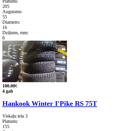
Platums:
205
Augstums:
55
Diametrs:
16
Dziļums, mm:
8
100.00
€
4 gab
Hankook Winter I'Pike RS 75T
Viskaļu iela 3
Platums:
155