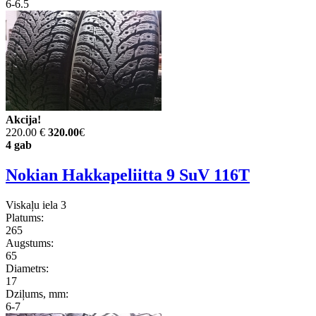
6-6.5
Akcija!
220.00 €
320.00
€
4 gab
Nokian Hakkapeliitta 9 SuV 116T
Viskaļu iela 3
Platums:
265
Augstums:
65
Diametrs:
17
Dziļums, mm:
6-7