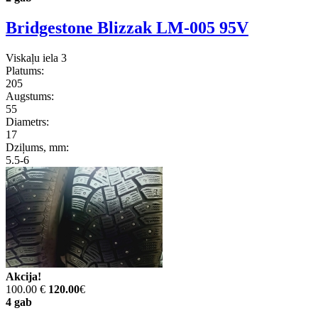
Bridgestone Blizzak LM-005 95V
Viskaļu iela 3
Platums:
205
Augstums:
55
Diametrs:
17
Dziļums, mm:
5.5-6
Akcija!
100.00 €
120.00
€
4 gab