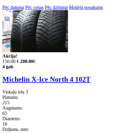
Pēc datuma
Pēc cenas
Pēc dziļuma
Modeļa nosakums
Akcija!
150.00 €
200.00
€
4 gab
Michelin X-Ice North 4 102T
Viskaļu iela 3
Platums:
215
Augstums:
65
Diametrs:
16
Dziļums, mm: