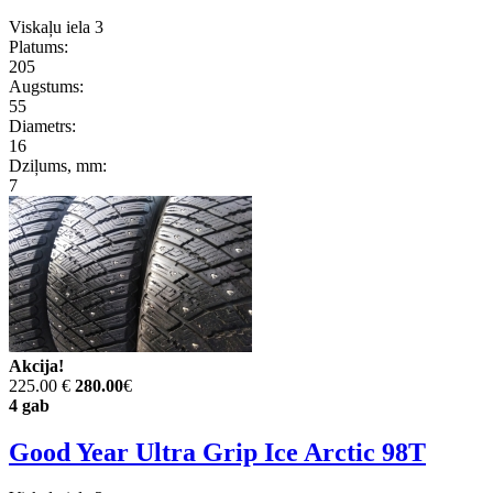
Viskaļu iela 3
Platums:
205
Augstums:
55
Diametrs:
16
Dziļums, mm:
7
Akcija!
225.00 €
280.00
€
4 gab
Good Year Ultra Grip Ice Arctic 98T