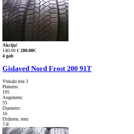
Akcija!
140.00 €
200.00
€
4 gab
Gislaved Nord Frost 200 91T
Viskaļu iela 3
Platums:
195
Augstums:
55
Diametrs:
16
Dziļums, mm:
7-8