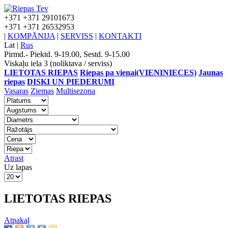
+371
+371 29101673
+371
+371 26532953
|
KOMPĀNIJA
|
SERVISS
|
KONTAKTI
Lat
|
Rus
Pirmd.- Piektd. 9-19.00, Sestd. 9-15.00
Viskaļu iela 3 (noliktava / serviss)
LIETOTAS RIEPAS
Riepas pa vienai(VIENINIECES)
Jaunas
riepas
DISKI UN PIEDERUMI
Vasaras
Ziemas
Multisezona
Atrast
Uz lapas
LIETOTAS RIEPAS
Atpakaļ