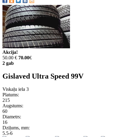
Akcija!
50.00 €
70.00
€
2 gab
Gislaved Ultra Speed 99V
Viskaļu iela 3
Platums:
215
Augstums:
60
Diametrs:
16
Dziļums, mm:
5.5-6