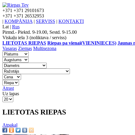
+371
+371 29101673
+371
+371 26532953
|
KOMPĀNIJA
|
SERVISS
|
KONTAKTI
Lat
|
Rus
Pirmd.- Piektd. 9-19.00, Sestd. 9-15.00
Viskaļu iela 3 (noliktava / serviss)
LIETOTAS RIEPAS
Riepas pa vienai(VIENINIECES)
Jaunas r
Vasaras
Ziemas
Multisezona
Atrast
Uz lapas
LIETOTAS RIEPAS
Atpakaļ