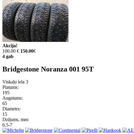
Akcija!
100.00 €
150.00
€
4 gab
Bridgestone Noranza 001 95T
Viskaļu iela 3
Platums:
195
Augstums:
65
Diametrs:
15
Dziļums, mm:
6.5-7