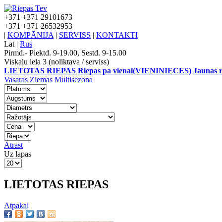
+371
+371 29101673
+371
+371 26532953
|
KOMPĀNIJA
|
SERVISS
|
KONTAKTI
Lat
|
Rus
Pirmd.- Piektd. 9-19.00, Sestd. 9-15.00
Viskaļu iela 3 (noliktava / serviss)
LIETOTAS RIEPAS
Riepas pa vienai(VIENINIECES)
Jaunas r
Vasaras
Ziemas
Multisezona
Atrast
Uz lapas
LIETOTAS RIEPAS
Atpakaļ