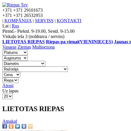
+371
+371 29101673
+371
+371 26532953
|
KOMPĀNIJA
|
SERVISS
|
KONTAKTI
Lat
|
Rus
Pirmd.- Piektd. 9-19.00, Sestd. 9-15.00
Viskaļu iela 3 (noliktava / serviss)
LIETOTAS RIEPAS
Riepas pa vienai(VIENINIECES)
Jaunas r
Vasaras
Ziemas
Multisezona
Atrast
Uz lapas
LIETOTAS RIEPAS
Atpakaļ