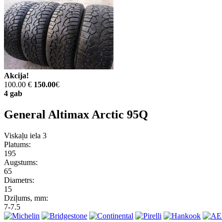
Akcija!
100.00 €
150.00
€
4 gab
General Altimax Arctic 95Q
Viskaļu iela 3
Platums:
195
Augstums:
65
Diametrs:
15
Dziļums, mm:
7-7.5