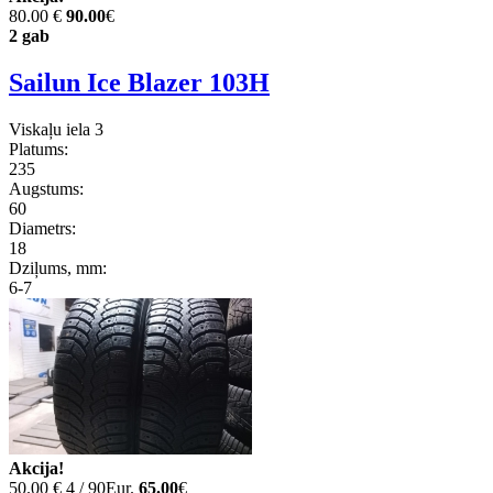
80.00 €
90.00
€
2 gab
Sailun Ice Blazer 103H
Viskaļu iela 3
Platums:
235
Augstums:
60
Diametrs:
18
Dziļums, mm:
6-7
Akcija!
50.00 €
4 / 90Eur.
65.00
€