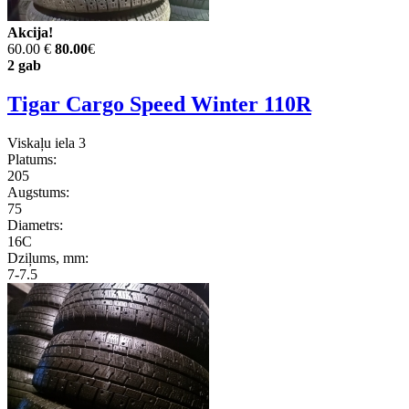
Akcija!
60.00 €
80.00
€
2 gab
Tigar Cargo Speed Winter 110R
Viskaļu iela 3
Platums:
205
Augstums:
75
Diametrs:
16C
Dziļums, mm:
7-7.5