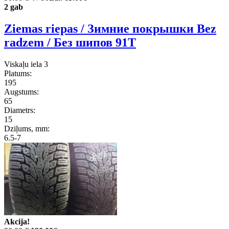
2 gab
Ziemas riepas / Зимние покрышки Bez
radzem / Без шипов 91T
Viskaļu iela 3
Platums:
195
Augstums:
65
Diametrs:
15
Dziļums, mm:
6.5-7
Akcija!