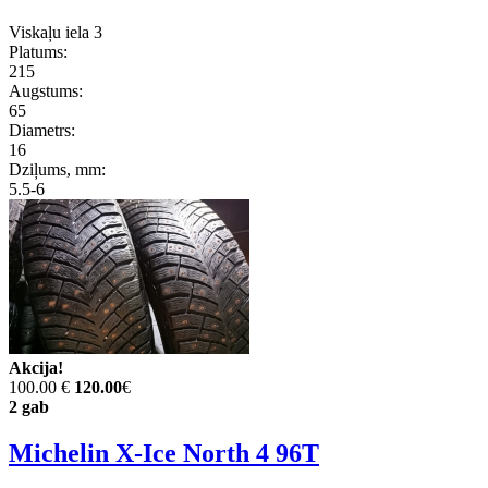
Viskaļu iela 3
Platums:
215
Augstums:
65
Diametrs:
16
Dziļums, mm:
5.5-6
Akcija!
100.00 €
120.00
€
2 gab
Michelin X-Ice North 4 96T