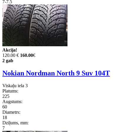
7-7.5
Akcija!
120.00 €
160.00
€
2 gab
Nokian Nordman North 9 Suv 104T
Viskaļu iela 3
Platums:
225
Augstums:
60
Diametrs:
18
Dziļums, mm:
7