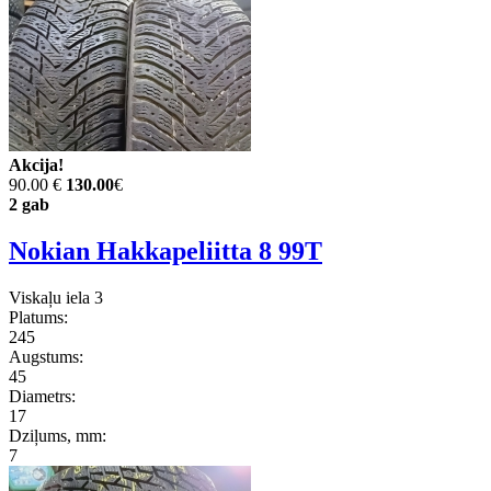
Akcija!
90.00 €
130.00
€
2 gab
Nokian Hakkapeliitta 8 99T
Viskaļu iela 3
Platums:
245
Augstums:
45
Diametrs:
17
Dziļums, mm:
7