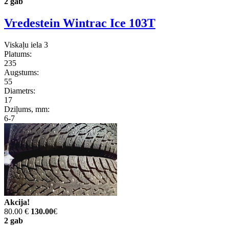
2 gab
Vredestein Wintrac Ice 103T
Viskaļu iela 3
Platums:
235
Augstums:
55
Diametrs:
17
Dziļums, mm:
6-7
Akcija!
80.00 €
130.00
€
2 gab