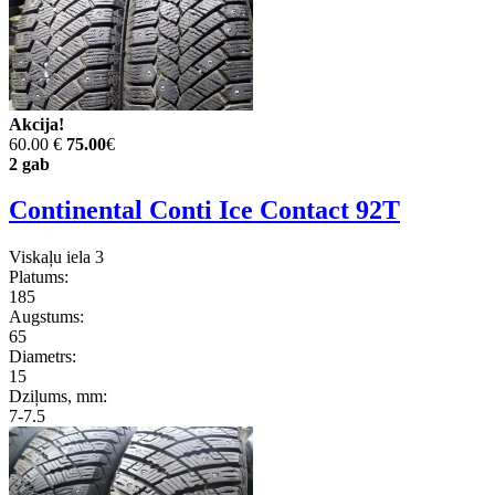
Akcija!
60.00 €
75.00
€
2 gab
Continental Conti Ice Contact 92T
Viskaļu iela 3
Platums:
185
Augstums:
65
Diametrs:
15
Dziļums, mm:
7-7.5