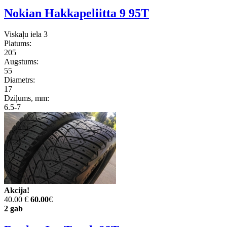
Nokian Hakkapeliitta 9 95T
Viskaļu iela 3
Platums:
205
Augstums:
55
Diametrs:
17
Dziļums, mm:
6.5-7
Akcija!
40.00 €
60.00
€
2 gab