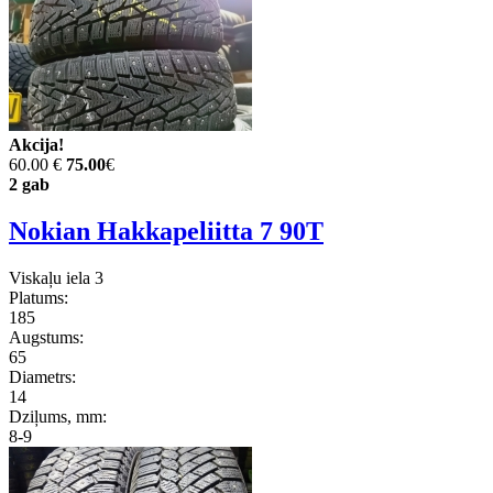
Akcija!
60.00 €
75.00
€
2 gab
Nokian Hakkapeliitta 7 90T
Viskaļu iela 3
Platums:
185
Augstums:
65
Diametrs:
14
Dziļums, mm:
8-9