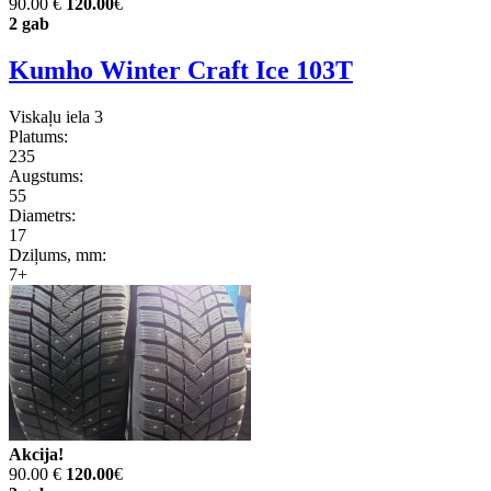
90.00 €
120.00
€
2 gab
Kumho Winter Craft Ice 103T
Viskaļu iela 3
Platums:
235
Augstums:
55
Diametrs:
17
Dziļums, mm:
7+
Akcija!
90.00 €
120.00
€