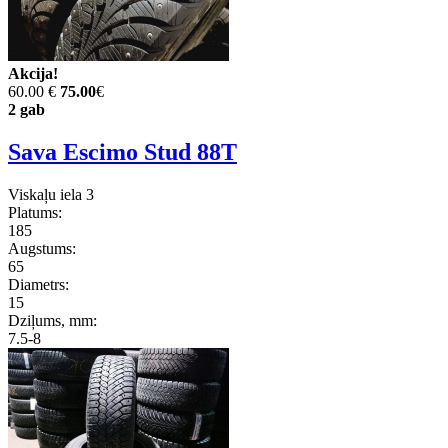
Akcija!
60.00 €
75.00
€
2 gab
Sava Escimo Stud 88T
Viskaļu iela 3
Platums:
185
Augstums:
65
Diametrs:
15
Dziļums, mm:
7.5-8