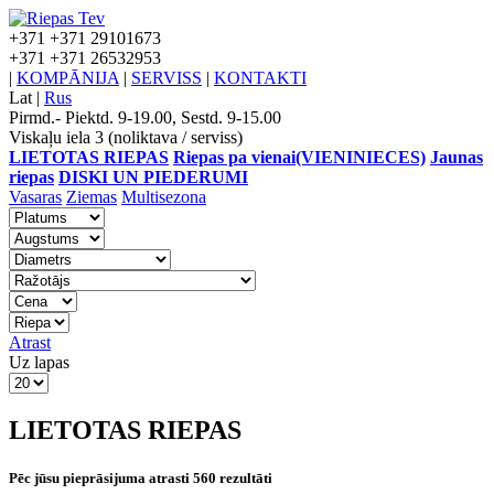
+371
+371 29101673
+371
+371 26532953
|
KOMPĀNIJA
|
SERVISS
|
KONTAKTI
Lat
|
Rus
Pirmd.- Piektd. 9-19.00, Sestd. 9-15.00
Viskaļu iela 3 (noliktava / serviss)
LIETOTAS RIEPAS
Riepas pa vienai(VIENINIECES)
Jaunas
riepas
DISKI UN PIEDERUMI
Vasaras
Ziemas
Multisezona
Atrast
Uz lapas
LIETOTAS RIEPAS
Pēc jūsu pieprāsijuma atrasti 560 rezultāti