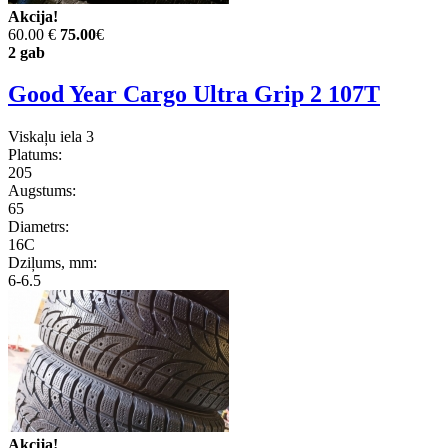
Akcija!
60.00 €
75.00
€
2 gab
Good Year Cargo Ultra Grip 2 107T
Viskaļu iela 3
Platums:
205
Augstums:
65
Diametrs:
16C
Dziļums, mm:
6-6.5
Akcija!