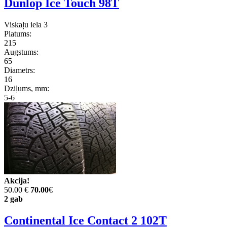
Dunlop Ice Touch 98T
Viskaļu iela 3
Platums:
215
Augstums:
65
Diametrs:
16
Dziļums, mm:
5-6
Akcija!
50.00 €
70.00
€
2 gab
Continental Ice Contact 2 102T