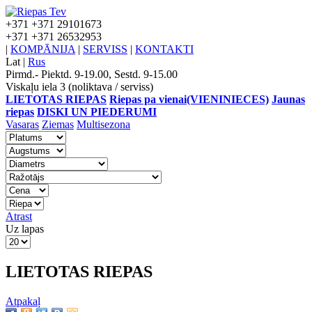
+371
+371 29101673
+371
+371 26532953
|
KOMPĀNIJA
|
SERVISS
|
KONTAKTI
Lat
|
Rus
Pirmd.- Piektd. 9-19.00, Sestd. 9-15.00
Viskaļu iela 3 (noliktava / serviss)
LIETOTAS RIEPAS
Riepas pa vienai(VIENINIECES)
Jaunas
riepas
DISKI UN PIEDERUMI
Vasaras
Ziemas
Multisezona
Atrast
Uz lapas
LIETOTAS RIEPAS
Atpakaļ