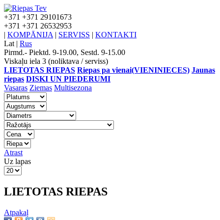
+371
+371 29101673
+371
+371 26532953
|
KOMPĀNIJA
|
SERVISS
|
KONTAKTI
Lat
|
Rus
Pirmd.- Piektd. 9-19.00, Sestd. 9-15.00
Viskaļu iela 3 (noliktava / serviss)
LIETOTAS RIEPAS
Riepas pa vienai(VIENINIECES)
Jaunas
riepas
DISKI UN PIEDERUMI
Vasaras
Ziemas
Multisezona
Atrast
Uz lapas
LIETOTAS RIEPAS
Atpakaļ