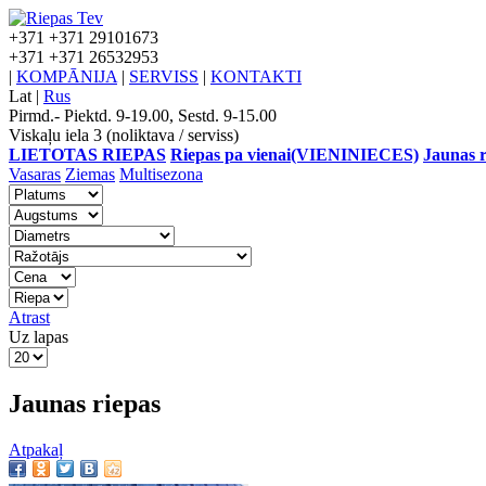
+371
+371 29101673
+371
+371 26532953
|
KOMPĀNIJA
|
SERVISS
|
KONTAKTI
Lat
|
Rus
Pirmd.- Piektd. 9-19.00, Sestd. 9-15.00
Viskaļu iela 3 (noliktava / serviss)
LIETOTAS RIEPAS
Riepas pa vienai(VIENINIECES)
Jaunas r
Vasaras
Ziemas
Multisezona
Atrast
Uz lapas
Jaunas riepas
Atpakaļ