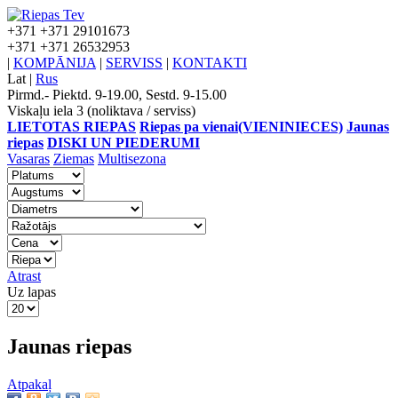
+371
+371 29101673
+371
+371 26532953
|
KOMPĀNIJA
|
SERVISS
|
KONTAKTI
Lat
|
Rus
Pirmd.- Piektd. 9-19.00, Sestd. 9-15.00
Viskaļu iela 3 (noliktava / serviss)
LIETOTAS RIEPAS
Riepas pa vienai(VIENINIECES)
Jaunas
riepas
DISKI UN PIEDERUMI
Vasaras
Ziemas
Multisezona
Atrast
Uz lapas
Jaunas riepas
Atpakaļ