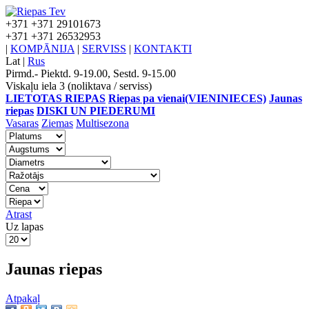
+371
+371 29101673
+371
+371 26532953
|
KOMPĀNIJA
|
SERVISS
|
KONTAKTI
Lat
|
Rus
Pirmd.- Piektd. 9-19.00, Sestd. 9-15.00
Viskaļu iela 3 (noliktava / serviss)
LIETOTAS RIEPAS
Riepas pa vienai(VIENINIECES)
Jaunas
riepas
DISKI UN PIEDERUMI
Vasaras
Ziemas
Multisezona
Atrast
Uz lapas
Jaunas riepas
Atpakaļ