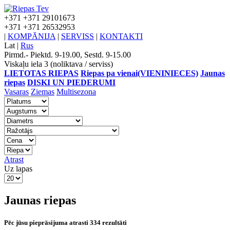
+371
+371 29101673
+371
+371 26532953
|
KOMPĀNIJA
|
SERVISS
|
KONTAKTI
Lat
|
Rus
Pirmd.- Piektd. 9-19.00, Sestd. 9-15.00
Viskaļu iela 3 (noliktava / serviss)
LIETOTAS RIEPAS
Riepas pa vienai(VIENINIECES)
Jaunas
riepas
DISKI UN PIEDERUMI
Vasaras
Ziemas
Multisezona
Atrast
Uz lapas
Jaunas riepas
Pēc jūsu pieprāsijuma atrasti 334 rezultāti