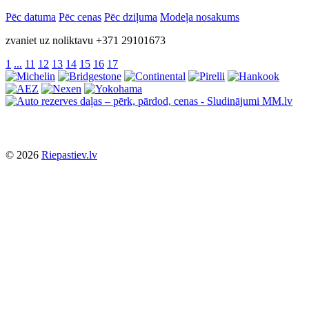
Pēc datuma
Pēc cenas
Pēc dziļuma
Modeļa nosakums
zvaniet uz noliktavu +371 29101673
1
...
11
12
13
14
15
16
17
© 2026
Riepastiev.lv