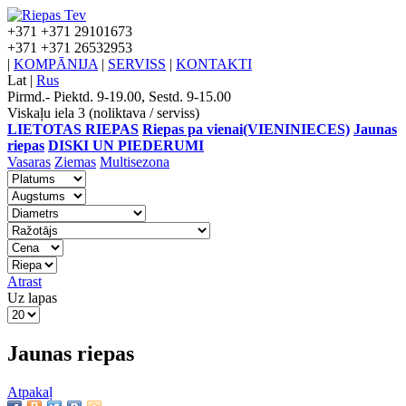
+371
+371 29101673
+371
+371 26532953
|
KOMPĀNIJA
|
SERVISS
|
KONTAKTI
Lat
|
Rus
Pirmd.- Piektd. 9-19.00, Sestd. 9-15.00
Viskaļu iela 3 (noliktava / serviss)
LIETOTAS RIEPAS
Riepas pa vienai(VIENINIECES)
Jaunas
riepas
DISKI UN PIEDERUMI
Vasaras
Ziemas
Multisezona
Atrast
Uz lapas
Jaunas riepas
Atpakaļ