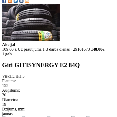
Akcija!
109.00 €
Uz pasutijuma 1-3 darba dienas - 29101673
148.00
€
1 gab
Giti GITISYNERGY E2 84Q
Viskaļu iela 3
Platums:
155
Augstums:
70
Diametrs:
19
Dziļums, mm:
jaunas