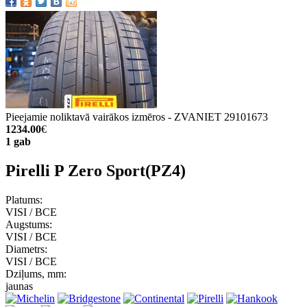
Pieejamie noliktavā vairākos izmēros - ZVANIET 29101673
1234.00
€
1 gab
Pirelli P Zero Sport(PZ4)
Platums:
VISI / ВСЕ
Augstums:
VISI / ВСЕ
Diametrs:
VISI / ВСЕ
Dziļums, mm:
jaunas