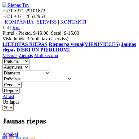
+371
+371 29101673
+371
+371 26532953
|
KOMPĀNIJA
|
SERVISS
|
KONTAKTI
Lat
|
Rus
Pirmd.- Piektd. 9-19.00, Sestd. 9-15.00
Viskaļu iela 3 (noliktava / serviss)
LIETOTAS RIEPAS
Riepas pa vienai(VIENINIECES)
Jaunas
riepas
DISKI UN PIEDERUMI
Vasaras
Ziemas
Multisezona
Atrast
Uz lapas
Jaunas riepas
Atpakaļ