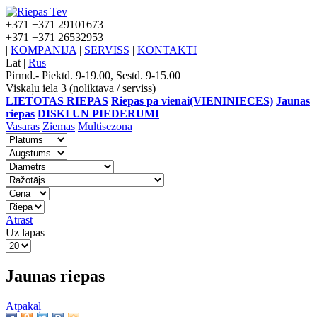
+371
+371 29101673
+371
+371 26532953
|
KOMPĀNIJA
|
SERVISS
|
KONTAKTI
Lat
|
Rus
Pirmd.- Piektd. 9-19.00, Sestd. 9-15.00
Viskaļu iela 3 (noliktava / serviss)
LIETOTAS RIEPAS
Riepas pa vienai(VIENINIECES)
Jaunas
riepas
DISKI UN PIEDERUMI
Vasaras
Ziemas
Multisezona
Atrast
Uz lapas
Jaunas riepas
Atpakaļ