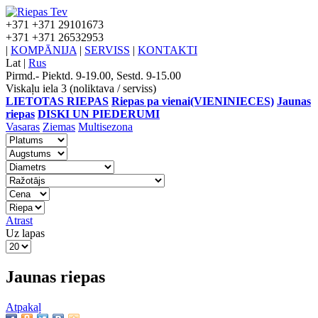
+371
+371 29101673
+371
+371 26532953
|
KOMPĀNIJA
|
SERVISS
|
KONTAKTI
Lat
|
Rus
Pirmd.- Piektd. 9-19.00, Sestd. 9-15.00
Viskaļu iela 3 (noliktava / serviss)
LIETOTAS RIEPAS
Riepas pa vienai(VIENINIECES)
Jaunas
riepas
DISKI UN PIEDERUMI
Vasaras
Ziemas
Multisezona
Atrast
Uz lapas
Jaunas riepas
Atpakaļ