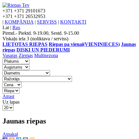
+371
+371 29101673
+371
+371 26532953
|
KOMPĀNIJA
|
SERVISS
|
KONTAKTI
Lat
|
Rus
Pirmd.- Piektd. 9-19.00, Sestd. 9-15.00
Viskaļu iela 3 (noliktava / serviss)
LIETOTAS RIEPAS
Riepas pa vienai(VIENINIECES)
Jaunas
riepas
DISKI UN PIEDERUMI
Vasaras
Ziemas
Multisezona
Atrast
Uz lapas
Jaunas riepas
Atpakaļ