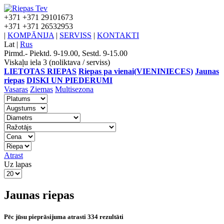
+371
+371 29101673
+371
+371 26532953
|
KOMPĀNIJA
|
SERVISS
|
KONTAKTI
Lat
|
Rus
Pirmd.- Piektd. 9-19.00, Sestd. 9-15.00
Viskaļu iela 3 (noliktava / serviss)
LIETOTAS RIEPAS
Riepas pa vienai(VIENINIECES)
Jaunas
riepas
DISKI UN PIEDERUMI
Vasaras
Ziemas
Multisezona
Atrast
Uz lapas
Jaunas riepas
Pēc jūsu pieprāsijuma atrasti 334 rezultāti