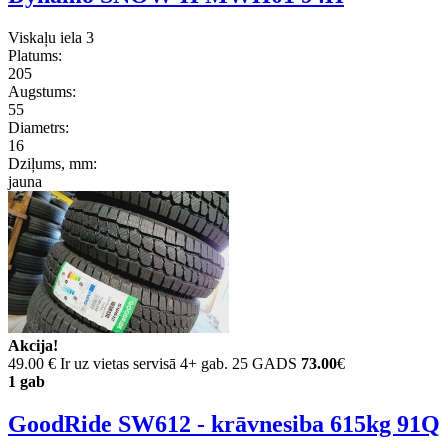
Viskaļu iela 3
Platums:
205
Augstums:
55
Diametrs:
16
Dziļums, mm:
jauna
Akcija!
49.00 €
Ir uz vietas servisā 4+ gab. 25 GADS
73.00
€
1 gab
GoodRide SW612 - krāvnesiba 615kg 91Q