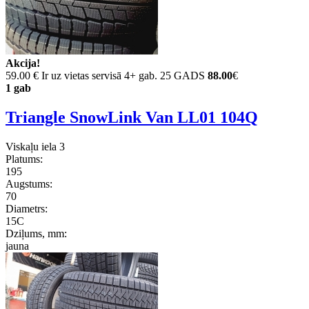
Akcija!
59.00 €
Ir uz vietas servisā 4+ gab. 25 GADS
88.00
€
1 gab
Triangle SnowLink Van LL01 104Q
Viskaļu iela 3
Platums:
195
Augstums:
70
Diametrs:
15C
Dziļums, mm:
jauna