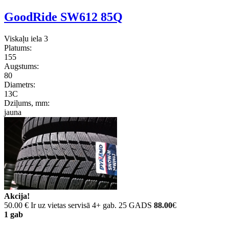
GoodRide SW612 85Q
Viskaļu iela 3
Platums:
155
Augstums:
80
Diametrs:
13C
Dziļums, mm:
jauna
Akcija!
50.00 €
Ir uz vietas servisā 4+ gab. 25 GADS
88.00
€
1 gab