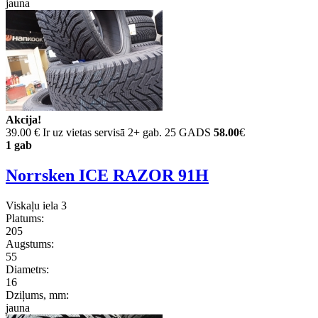
jauna
Akcija!
39.00 €
Ir uz vietas servisā 2+ gab. 25 GADS
58.00
€
1 gab
Norrsken ICE RAZOR 91H
Viskaļu iela 3
Platums:
205
Augstums:
55
Diametrs:
16
Dziļums, mm:
jauna