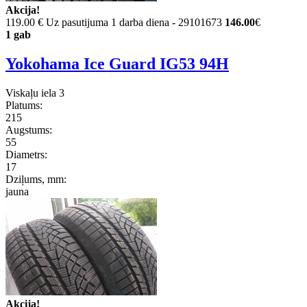
Akcija!
119.00 €
Uz pasutijuma 1 darba diena - 29101673
146.00
€
1 gab
Yokohama Ice Guard IG53 94H
Viskaļu iela 3
Platums:
215
Augstums:
55
Diametrs:
17
Dziļums, mm:
jauna
Akcija!