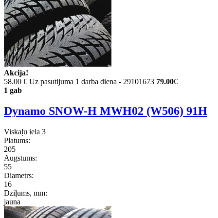
Akcija!
58.00 €
Uz pasutijuma 1 darba diena - 29101673
79.00
€
1 gab
Dynamo SNOW-H MWH02 (W506) 91H
Viskaļu iela 3
Platums:
205
Augstums:
55
Diametrs:
16
Dziļums, mm:
jauna