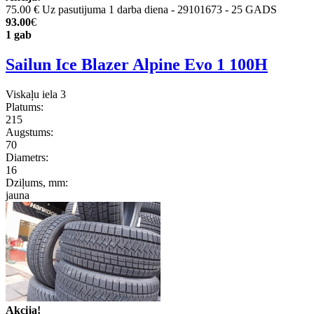
75.00 €
Uz pasutijuma 1 darba diena - 29101673 - 25 GADS
93.00
€
1 gab
Sailun Ice Blazer Alpine Evo 1 100H
Viskaļu iela 3
Platums:
215
Augstums:
70
Diametrs:
16
Dziļums, mm:
jauna
Akcija!