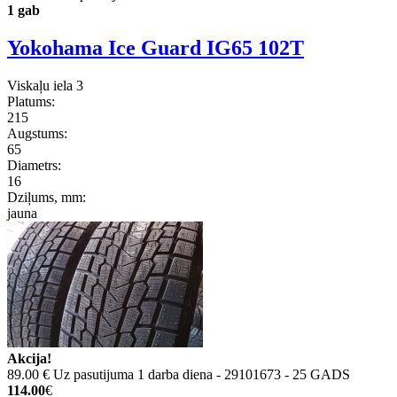
1 gab
Yokohama Ice Guard IG65 102T
Viskaļu iela 3
Platums:
215
Augstums:
65
Diametrs:
16
Dziļums, mm:
jauna
Akcija!
89.00 €
Uz pasutijuma 1 darba diena - 29101673 - 25 GADS
114.00
€