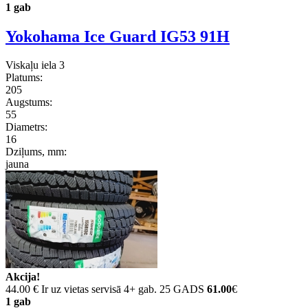
1 gab
Yokohama Ice Guard IG53 91H
Viskaļu iela 3
Platums:
205
Augstums:
55
Diametrs:
16
Dziļums, mm:
jauna
Akcija!
44.00 €
Ir uz vietas servisā 4+ gab. 25 GADS
61.00
€
1 gab