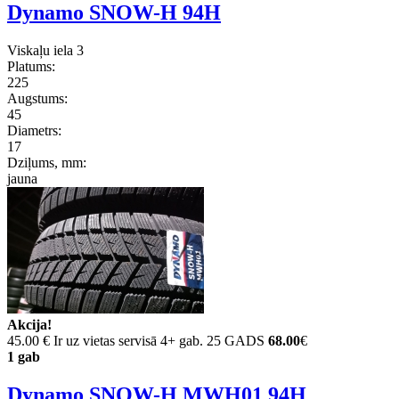
Dynamo SNOW-H 94H
Viskaļu iela 3
Platums:
225
Augstums:
45
Diametrs:
17
Dziļums, mm:
jauna
Akcija!
45.00 €
Ir uz vietas servisā 4+ gab. 25 GADS
68.00
€
1 gab
Dynamo SNOW-H MWH01 94H