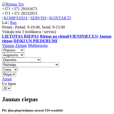
+371
+371 29101673
+371
+371 26532953
|
KOMPĀNIJA
|
SERVISS
|
KONTAKTI
Lat
|
Rus
Pirmd.- Piektd. 9-19.00, Sestd. 9-15.00
Viskaļu iela 3 (noliktava / serviss)
LIETOTAS RIEPAS
Riepas pa vienai(VIENINIECES)
Jaunas
riepas
DISKI UN PIEDERUMI
Vasaras
Ziemas
Multisezona
Atrast
Uz lapas
Jaunas riepas
Pēc jūsu pieprāsijuma atrasti 334 rezultāti