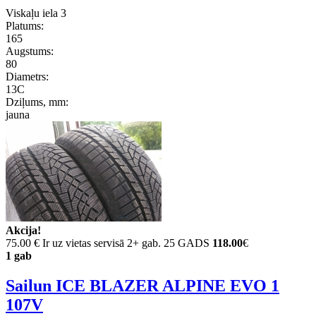
Viskaļu iela 3
Platums:
165
Augstums:
80
Diametrs:
13C
Dziļums, mm:
jauna
Akcija!
75.00 €
Ir uz vietas servisā 2+ gab. 25 GADS
118.00
€
1 gab
Sailun ICE BLAZER ALPINE EVO 1
107V