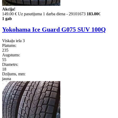
Akcija!
149.00 €
Uz pasutijuma 1 darba diena - 29101673
183.00
€
1 gab
Yokohama Ice Guard G075 SUV 100Q
Viskaļu iela 3
Platums:
235
Augstums:
55
Diametrs:
18
Dziļums, mm:
jauna