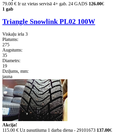
79.00 €
Ir uz vietas servisā 4+ gab. 24 GADS
126.00
€
1 gab
Triangle Snowlink PL02 100W
Viskaļu iela 3
Platums:
275
Augstums:
35
Diametrs:
19
Dziļums, mm:
jauna
Akcija!
115.00 €
Uz pasutijuma 1 darba diena - 29101673
137.00
€