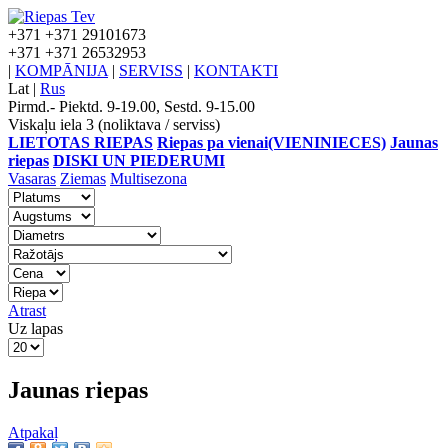
+371
+371 29101673
+371
+371 26532953
|
KOMPĀNIJA
|
SERVISS
|
KONTAKTI
Lat
|
Rus
Pirmd.- Piektd. 9-19.00, Sestd. 9-15.00
Viskaļu iela 3 (noliktava / serviss)
LIETOTAS RIEPAS
Riepas pa vienai(VIENINIECES)
Jaunas
riepas
DISKI UN PIEDERUMI
Vasaras
Ziemas
Multisezona
Atrast
Uz lapas
Jaunas riepas
Atpakaļ