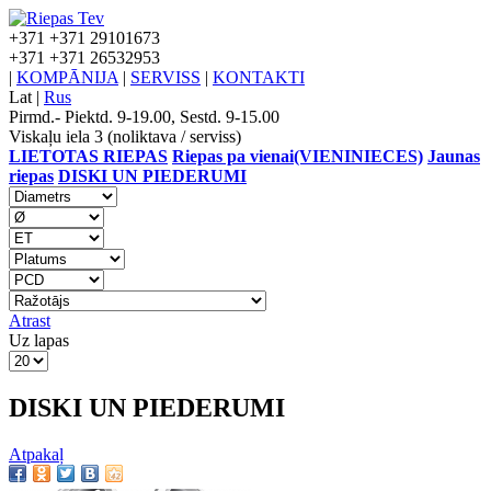
+371
+371 29101673
+371
+371 26532953
|
KOMPĀNIJA
|
SERVISS
|
KONTAKTI
Lat
|
Rus
Pirmd.- Piektd. 9-19.00, Sestd. 9-15.00
Viskaļu iela 3 (noliktava / serviss)
LIETOTAS RIEPAS
Riepas pa vienai(VIENINIECES)
Jaunas
riepas
DISKI UN PIEDERUMI
Atrast
Uz lapas
DISKI UN PIEDERUMI
Atpakaļ