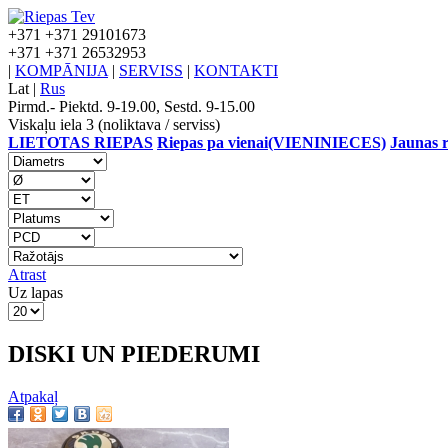
+371
+371 29101673
+371
+371 26532953
|
KOMPĀNIJA
|
SERVISS
|
KONTAKTI
Lat
|
Rus
Pirmd.- Piektd. 9-19.00, Sestd. 9-15.00
Viskaļu iela 3 (noliktava / serviss)
LIETOTAS RIEPAS
Riepas pa vienai(VIENINIECES)
Jaunas r
Atrast
Uz lapas
DISKI UN PIEDERUMI
Atpakaļ