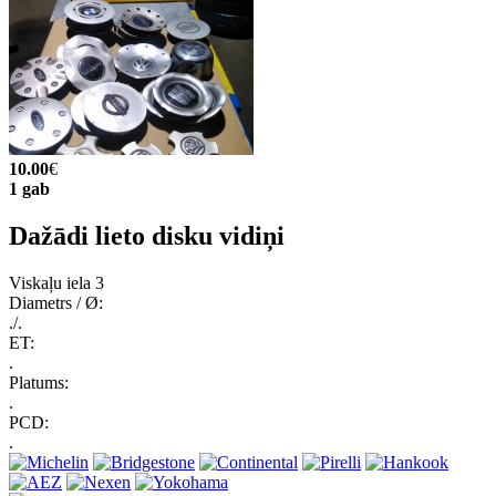
10.00
€
1 gab
Dažādi lieto disku vidiņi
Viskaļu iela 3
Diametrs / Ø:
./.
ET:
.
Platums:
.
PCD:
.