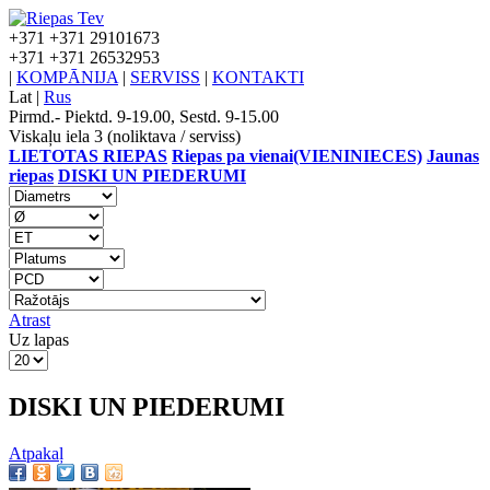
+371
+371 29101673
+371
+371 26532953
|
KOMPĀNIJA
|
SERVISS
|
KONTAKTI
Lat
|
Rus
Pirmd.- Piektd. 9-19.00, Sestd. 9-15.00
Viskaļu iela 3 (noliktava / serviss)
LIETOTAS RIEPAS
Riepas pa vienai(VIENINIECES)
Jaunas
riepas
DISKI UN PIEDERUMI
Atrast
Uz lapas
DISKI UN PIEDERUMI
Atpakaļ