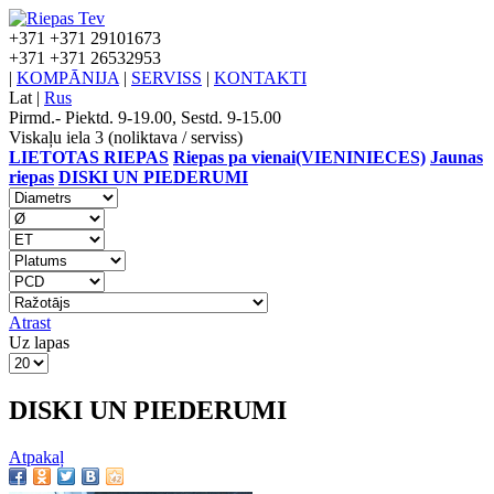
+371
+371 29101673
+371
+371 26532953
|
KOMPĀNIJA
|
SERVISS
|
KONTAKTI
Lat
|
Rus
Pirmd.- Piektd. 9-19.00, Sestd. 9-15.00
Viskaļu iela 3 (noliktava / serviss)
LIETOTAS RIEPAS
Riepas pa vienai(VIENINIECES)
Jaunas
riepas
DISKI UN PIEDERUMI
Atrast
Uz lapas
DISKI UN PIEDERUMI
Atpakaļ