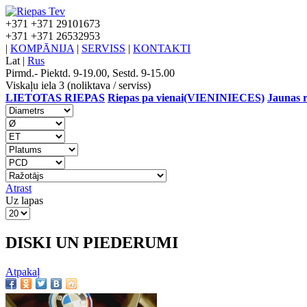
+371
+371 29101673
+371
+371 26532953
|
KOMPĀNIJA
|
SERVISS
|
KONTAKTI
Lat
|
Rus
Pirmd.- Piektd. 9-19.00, Sestd. 9-15.00
Viskaļu iela 3 (noliktava / serviss)
LIETOTAS RIEPAS
Riepas pa vienai(VIENINIECES)
Jaunas r
Atrast
Uz lapas
DISKI UN PIEDERUMI
Atpakaļ