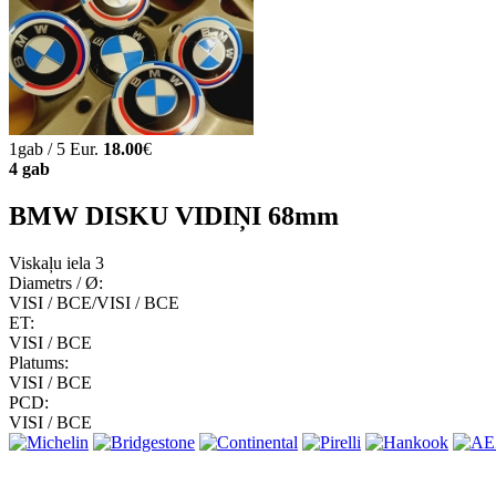
1gab / 5 Eur.
18.00
€
4 gab
BMW DISKU VIDIŅI 68mm
Viskaļu iela 3
Diametrs / Ø:
VISI / ВСЕ/VISI / ВСЕ
ET:
VISI / ВСЕ
Platums:
VISI / ВСЕ
PCD:
VISI / ВСЕ