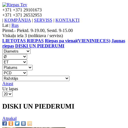
+371
+371 29101673
+371
+371 26532953
|
KOMPĀNIJA
|
SERVISS
|
KONTAKTI
Lat
|
Rus
Pirmd.- Piektd. 9-19.00, Sestd. 9-15.00
Viskaļu iela 3 (noliktava / serviss)
LIETOTAS RIEPAS
Riepas pa vienai(VIENINIECES)
Jaunas
riepas
DISKI UN PIEDERUMI
Atrast
Uz lapas
DISKI UN PIEDERUMI
Atpakaļ