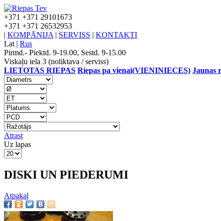
+371
+371 29101673
+371
+371 26532953
|
KOMPĀNIJA
|
SERVISS
|
KONTAKTI
Lat
|
Rus
Pirmd.- Piektd. 9-19.00, Sestd. 9-15.00
Viskaļu iela 3 (noliktava / serviss)
LIETOTAS RIEPAS
Riepas pa vienai(VIENINIECES)
Jaunas r
Atrast
Uz lapas
DISKI UN PIEDERUMI
Atpakaļ