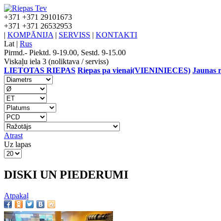
+371
+371 29101673
+371
+371 26532953
|
KOMPĀNIJA
|
SERVISS
|
KONTAKTI
Lat
|
Rus
Pirmd.- Piektd. 9-19.00, Sestd. 9-15.00
Viskaļu iela 3 (noliktava / serviss)
LIETOTAS RIEPAS
Riepas pa vienai(VIENINIECES)
Jaunas r
Atrast
Uz lapas
DISKI UN PIEDERUMI
Atpakaļ