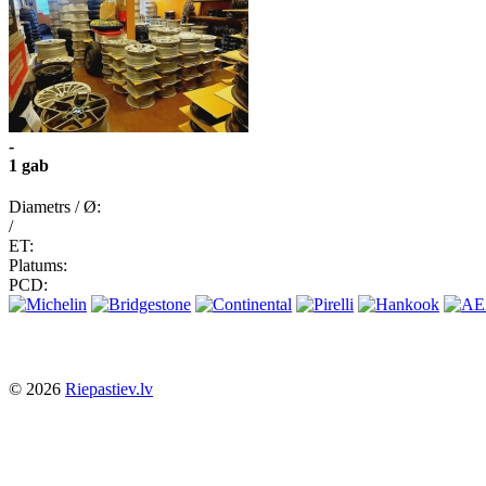
-
1 gab
Diametrs / Ø:
/
ET:
Platums:
PCD:
© 2026
Riepastiev.lv