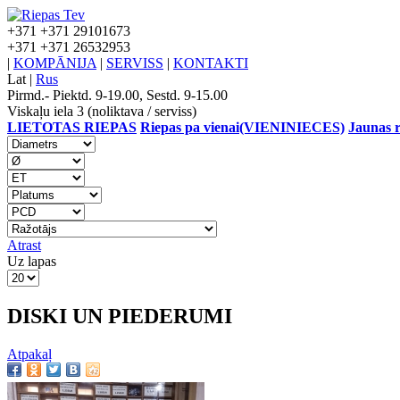
+371
+371 29101673
+371
+371 26532953
|
KOMPĀNIJA
|
SERVISS
|
KONTAKTI
Lat
|
Rus
Pirmd.- Piektd. 9-19.00, Sestd. 9-15.00
Viskaļu iela 3 (noliktava / serviss)
LIETOTAS RIEPAS
Riepas pa vienai(VIENINIECES)
Jaunas r
Atrast
Uz lapas
DISKI UN PIEDERUMI
Atpakaļ