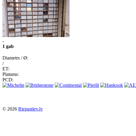
-
1 gab
Diametrs / Ø:
/
ET:
Platums:
PCD:
© 2026
Riepastiev.lv