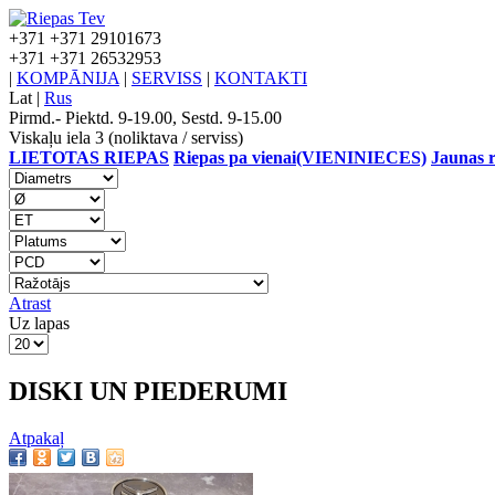
+371
+371 29101673
+371
+371 26532953
|
KOMPĀNIJA
|
SERVISS
|
KONTAKTI
Lat
|
Rus
Pirmd.- Piektd. 9-19.00, Sestd. 9-15.00
Viskaļu iela 3 (noliktava / serviss)
LIETOTAS RIEPAS
Riepas pa vienai(VIENINIECES)
Jaunas r
Atrast
Uz lapas
DISKI UN PIEDERUMI
Atpakaļ