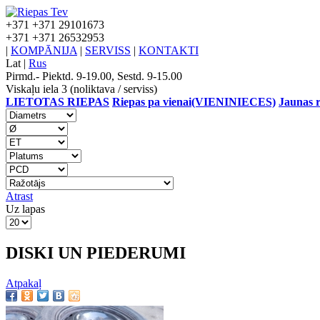
+371
+371 29101673
+371
+371 26532953
|
KOMPĀNIJA
|
SERVISS
|
KONTAKTI
Lat
|
Rus
Pirmd.- Piektd. 9-19.00, Sestd. 9-15.00
Viskaļu iela 3 (noliktava / serviss)
LIETOTAS RIEPAS
Riepas pa vienai(VIENINIECES)
Jaunas r
Atrast
Uz lapas
DISKI UN PIEDERUMI
Atpakaļ