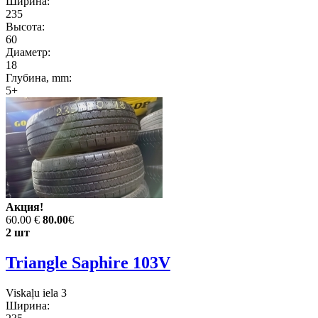
Ширина:
235
Высота:
60
Диаметр:
18
Глубина, mm:
5+
Акция!
60.00 €
80.00
€
2 шт
Triangle Saphire 103V
Viskaļu iela 3
Ширина: