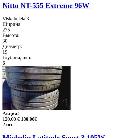
Nitto NT-555 Extreme 96W
Viskaļu iela 3
Ширина:
275
Высота:
30
Диаметр:
19
Глубина, mm:
6
Акция!
120.00 €
180.00
€
2 шт
Michelin Latitude Sport 3 105W