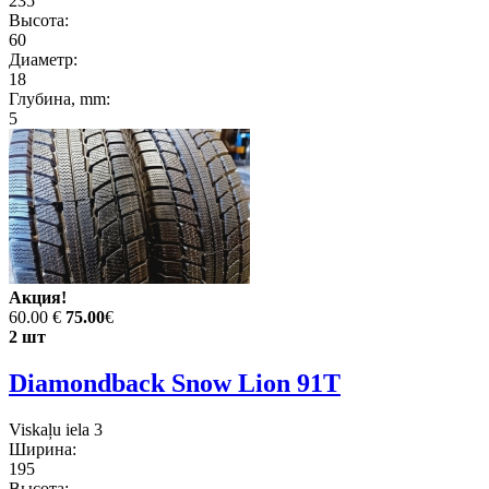
235
Высота:
60
Диаметр:
18
Глубина, mm:
5
Акция!
60.00 €
75.00
€
2 шт
Diamondback Snow Lion 91T
Viskaļu iela 3
Ширина:
195
Высота: