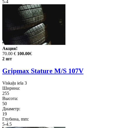
5-4
Акция!
70.00 €
100.00
€
2 шт
Gripmax Stature M/S 107V
Viskaļu iela 3
Ширина:
255
Высота:
50
Диаметр:
19
Глубина, mm:
5-4.5