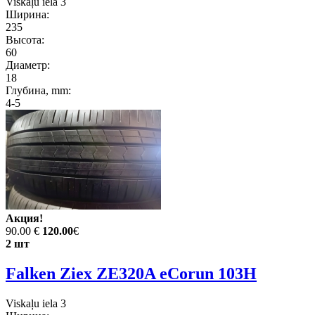
Viskaļu iela 3
Ширина:
235
Высота:
60
Диаметр:
18
Глубина, mm:
4-5
Акция!
90.00 €
120.00
€
2 шт
Falken Ziex ZE320A eCorun 103H
Viskaļu iela 3