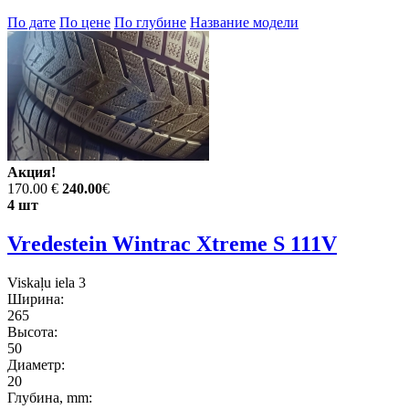
По дате
По цене
По глубине
Название модели
Акция!
170.00 €
240.00
€
4 шт
Vredestein Wintrac Xtreme S 111V
Viskaļu iela 3
Ширина:
265
Высота:
50
Диаметр:
20
Глубина, mm: