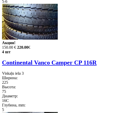
5-6
Акция!
150.00 €
220.00
€
4 шт
Continental Vanco Camper CP 116R
Viskaļu iela 3
Ширина:
225
Высота:
75
Диаметр:
16C
Глубина, mm:
5