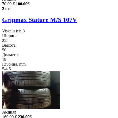
70.00 €
100.00
€
2 шт
Gripmax Stature M/S 107V
Viskaļu iela 3
Ширина:
255
Высота:
50
Диаметр:
19
Глубина, mm:
5-4.5
Акция!
160.00 €
230.00
€