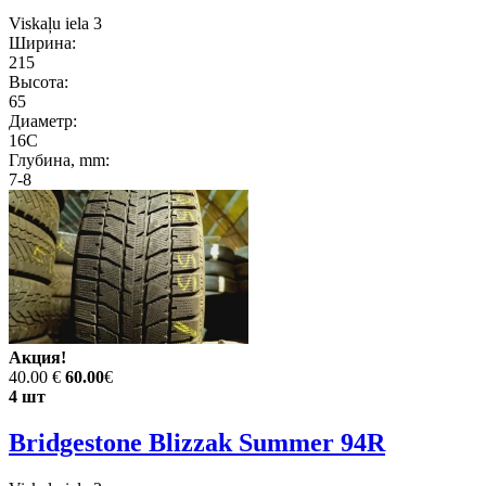
Viskaļu iela 3
Ширина:
215
Высота:
65
Диаметр:
16C
Глубина, mm:
7-8
Акция!
40.00 €
60.00
€
4 шт
Bridgestone Blizzak Summer 94R