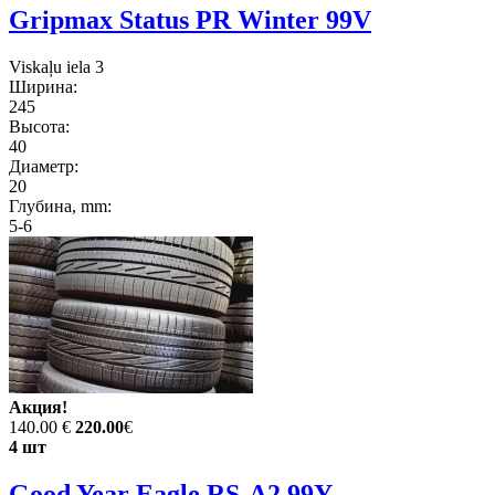
Gripmax Status PR Winter 99V
Viskaļu iela 3
Ширина:
245
Высота:
40
Диаметр:
20
Глубина, mm:
5-6
Акция!
140.00 €
220.00
€
4 шт
Good Year Eagle RS-A2 99Y