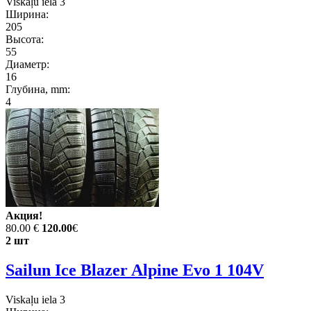
Viskaļu iela 3
Ширина:
205
Высота:
55
Диаметр:
16
Глубина, mm:
4
Акция!
80.00 €
120.00
€
2 шт
Sailun Ice Blazer Alpine Evo 1 104V
Viskaļu iela 3