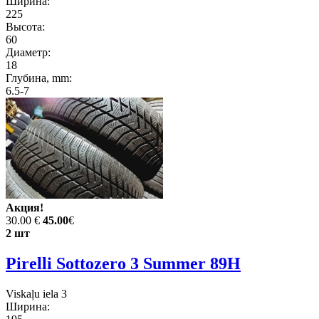
Ширина:
225
Высота:
60
Диаметр:
18
Глубина, mm:
6.5-7
Акция!
30.00 €
45.00
€
2 шт
Pirelli Sottozero 3 Summer 89H
Viskaļu iela 3
Ширина: