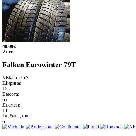
40.00
€
2 шт
Falken Eurowinter 79T
Viskaļu iela 3
Ширина:
165
Высота:
65
Диаметр:
14
Глубина, mm:
6+