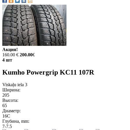
Акция!
160.00 €
200.00
€
4 шт
Kumho Powergrip KC11 107R
Viskaļu iela 3
Ширина:
205
Высота:
65
Диаметр:
16C
Глубина, mm:
7-7.5