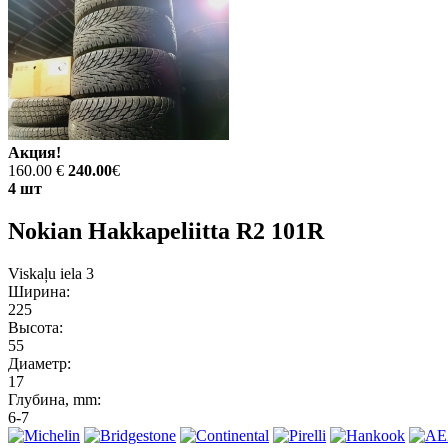
Акция!
160.00 €
240.00
€
4 шт
Nokian Hakkapeliitta R2 101R
Viskaļu iela 3
Ширина:
225
Высота:
55
Диаметр:
17
Глубина, mm:
6-7