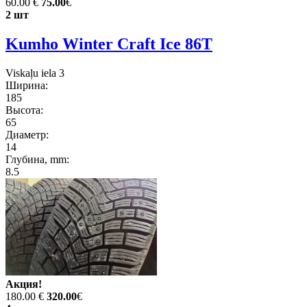
60.00 €
75.00
€
2 шт
Kumho Winter Craft Ice 86T
Viskaļu iela 3
Ширина:
185
Высота:
65
Диаметр:
14
Глубина, mm:
8.5
Акция!
180.00 €
320.00
€