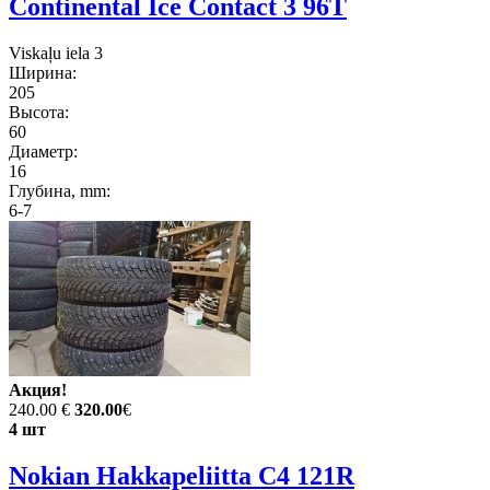
Continental Ice Contact 3 96T
Viskaļu iela 3
Ширина:
205
Высота:
60
Диаметр:
16
Глубина, mm:
6-7
Акция!
240.00 €
320.00
€
4 шт
Nokian Hakkapeliitta C4 121R