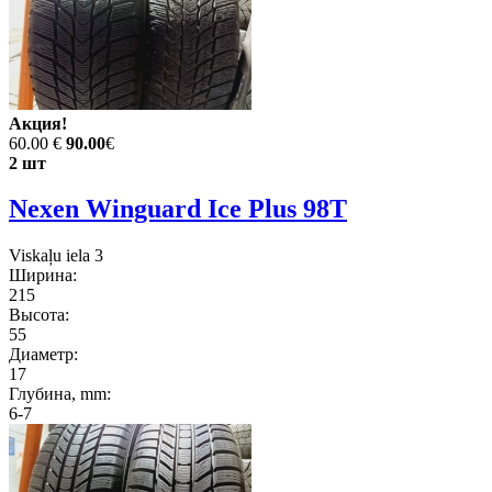
Акция!
60.00 €
90.00
€
2 шт
Nexen Winguard Ice Plus 98T
Viskaļu iela 3
Ширина:
215
Высота:
55
Диаметр:
17
Глубина, mm:
6-7