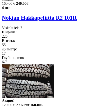
160.00 €
240.00
€
4 шт
Nokian Hakkapeliitta R2 101R
Viskaļu iela 3
Ширина:
225
Высота:
55
Диаметр:
17
Глубина, mm:
6-7
Акция!
120.00 €
2 / 60eur
160.00
€