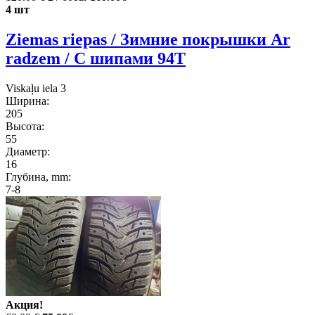
4 шт
Ziemas riepas / Зимние покрышки Ar
radzem / С шипами 94T
Viskaļu iela 3
Ширина:
205
Высота:
55
Диаметр:
16
Глубина, mm:
7-8
Акция!