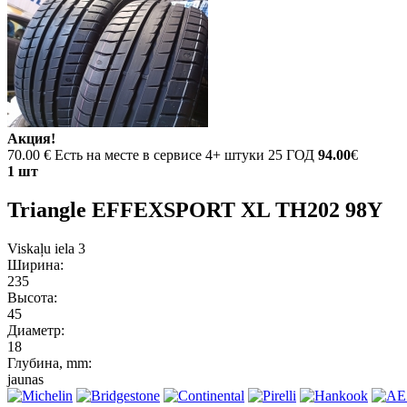
Акция!
70.00 €
Есть на месте в сервисе 4+ штуки 25 ГОД
94.00
€
1 шт
Triangle EFFEXSPORT XL TH202 98Y
Viskaļu iela 3
Ширина:
235
Высота:
45
Диаметр:
18
Глубина, mm:
jaunas