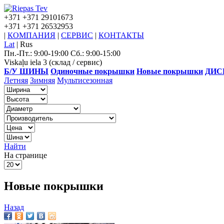
+371
+371 29101673
+371
+371 26532953
|
КОМПАНИЯ
|
СЕРВИС
|
КОНТАКТЫ
Lat
|
Rus
Пн.-Пт.: 9:00-19:00 Сб.: 9:00-15:00
Viskaļu iela 3 (склад / сервис)
Б/У ШИНЫ
Одиночные покрышки
Новые покрышки
ДИС
Летняя
Зимняя
Мультисезонная
Найти
На странице
Новые покрышки
Назад