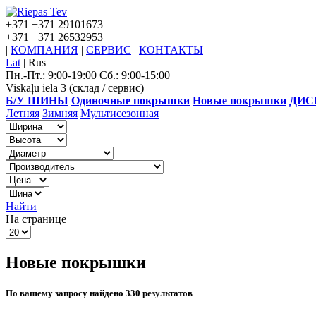
+371
+371 29101673
+371
+371 26532953
|
КОМПАНИЯ
|
СЕРВИС
|
КОНТАКТЫ
Lat
|
Rus
Пн.-Пт.: 9:00-19:00 Сб.: 9:00-15:00
Viskaļu iela 3 (склад / сервис)
Б/У ШИНЫ
Одиночные покрышки
Новые покрышки
ДИС
Летняя
Зимняя
Мультисезонная
Найти
На странице
Новые покрышки
По вашему запросу найдено 330 результатов