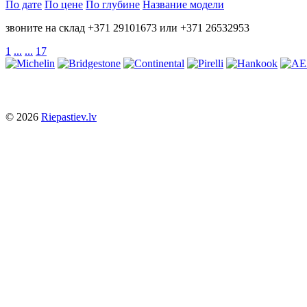
По дате
По цене
По глубине
Название модели
звоните на склад +371 29101673 или +371 26532953
1
...
...
17
© 2026
Riepastiev.lv