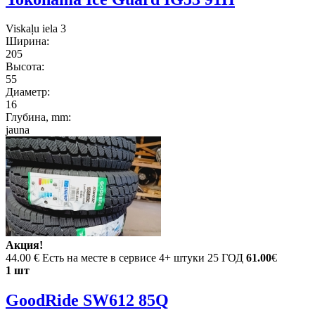
Viskaļu iela 3
Ширина:
205
Высота:
55
Диаметр:
16
Глубина, mm:
jauna
Акция!
44.00 €
Есть на месте в сервисе 4+ штуки 25 ГОД
61.00
€
1 шт
GoodRide SW612 85Q