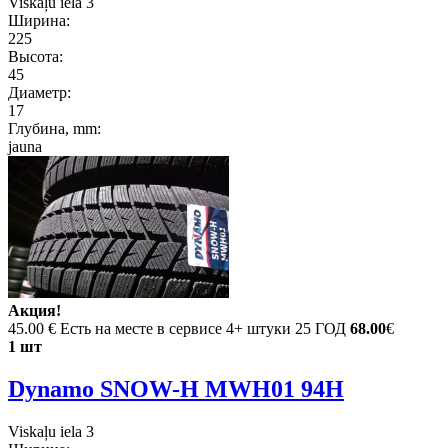
Viskaļu iela 3
Ширина:
225
Высота:
45
Диаметр:
17
Глубина, mm:
jauna
Акция!
45.00 €
Есть на месте в сервисе 4+ штуки 25 ГОД
68.00
€
1 шт
Dynamo SNOW-H MWH01 94H
Viskaļu iela 3