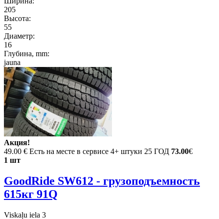
Ширина:
205
Высота:
55
Диаметр:
16
Глубина, mm:
jauna
Акция!
49.00 €
Есть на месте в сервисе 4+ штуки 25 ГОД
73.00
€
1 шт
GoodRide SW612 - грузоподъемность
615кг 91Q
Viskaļu iela 3