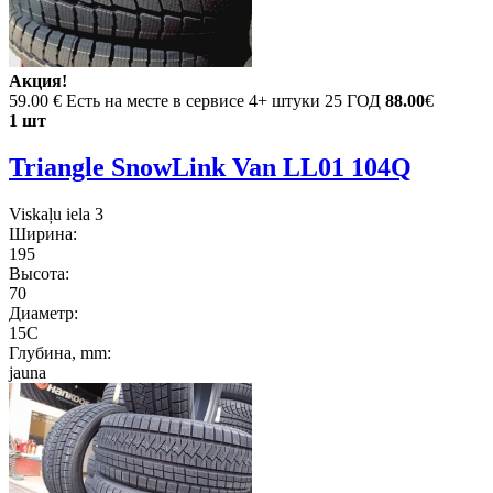
Акция!
59.00 €
Есть на месте в сервисе 4+ штуки 25 ГОД
88.00
€
1 шт
Triangle SnowLink Van LL01 104Q
Viskaļu iela 3
Ширина:
195
Высота:
70
Диаметр:
15C
Глубина, mm:
jauna