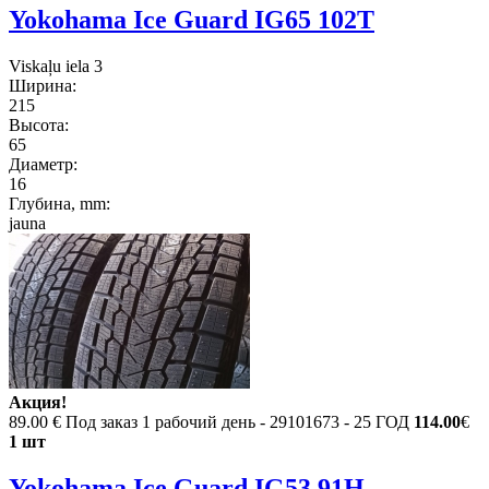
Yokohama Ice Guard IG65 102T
Viskaļu iela 3
Ширина:
215
Высота:
65
Диаметр:
16
Глубина, mm:
jauna
Акция!
89.00 €
Под заказ 1 рабочий день - 29101673 - 25 ГОД
114.00
€
1 шт
Yokohama Ice Guard IG53 91H