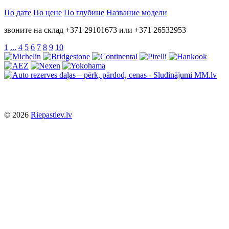
По дате
По цене
По глубине
Название модели
звоните на склад +371 29101673 или +371 26532953
1
...
4
5
6
7
8
9
10
© 2026
Riepastiev.lv