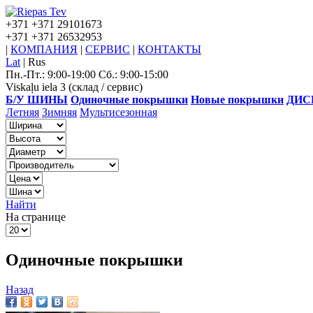
+371
+371 29101673
+371
+371 26532953
|
КОМПАНИЯ
|
СЕРВИС
|
КОНТАКТЫ
Lat
|
Rus
Пн.-Пт.: 9:00-19:00 Сб.: 9:00-15:00
Viskaļu iela 3 (склад / сервис)
Б/У ШИНЫ
Одиночные покрышки
Новые покрышки
ДИС
Летняя
Зимняя
Мультисезонная
Найти
На странице
Одиночные покрышки
Назад