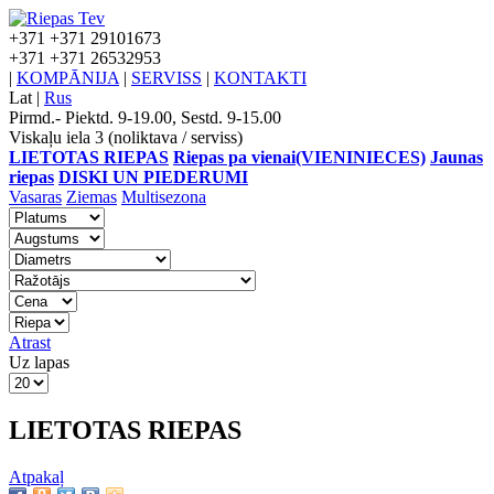
+371
+371 29101673
+371
+371 26532953
|
KOMPĀNIJA
|
SERVISS
|
KONTAKTI
Lat
|
Rus
Pirmd.- Piektd. 9-19.00, Sestd. 9-15.00
Viskaļu iela 3 (noliktava / serviss)
LIETOTAS RIEPAS
Riepas pa vienai(VIENINIECES)
Jaunas
riepas
DISKI UN PIEDERUMI
Vasaras
Ziemas
Multisezona
Atrast
Uz lapas
LIETOTAS RIEPAS
Atpakaļ