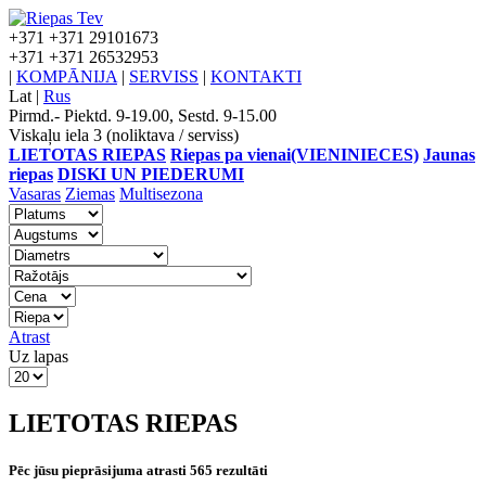
+371
+371 29101673
+371
+371 26532953
|
KOMPĀNIJA
|
SERVISS
|
KONTAKTI
Lat
|
Rus
Pirmd.- Piektd. 9-19.00, Sestd. 9-15.00
Viskaļu iela 3 (noliktava / serviss)
LIETOTAS RIEPAS
Riepas pa vienai(VIENINIECES)
Jaunas
riepas
DISKI UN PIEDERUMI
Vasaras
Ziemas
Multisezona
Atrast
Uz lapas
LIETOTAS RIEPAS
Pēc jūsu pieprāsijuma atrasti 565 rezultāti