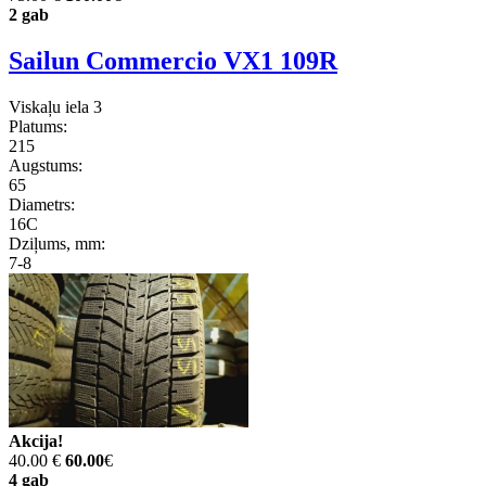
2 gab
Sailun Commercio VX1 109R
Viskaļu iela 3
Platums:
215
Augstums:
65
Diametrs:
16C
Dziļums, mm:
7-8
Akcija!
40.00 €
60.00
€
4 gab