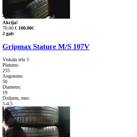
Akcija!
70.00 €
100.00
€
2 gab
Gripmax Stature M/S 107V
Viskaļu iela 3
Platums:
255
Augstums:
50
Diametrs:
19
Dziļums, mm:
5-4.5