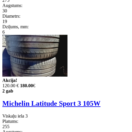
275
Augstums:
30
Diametrs:
19
Dziļums, mm:
6
Akcija!
120.00 €
180.00
€
2 gab
Michelin Latitude Sport 3 105W
Viskaļu iela 3
Platums:
255
Augstums: