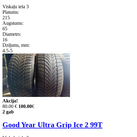
Viskaļu iela 3
Platums:
215
Augstums:
65
Diametrs:
16
Dziļums, mm:
4.5-5
Akcija!
80.00 €
100.00
€
2 gab
Good Year Ultra Grip Ice 2 99T