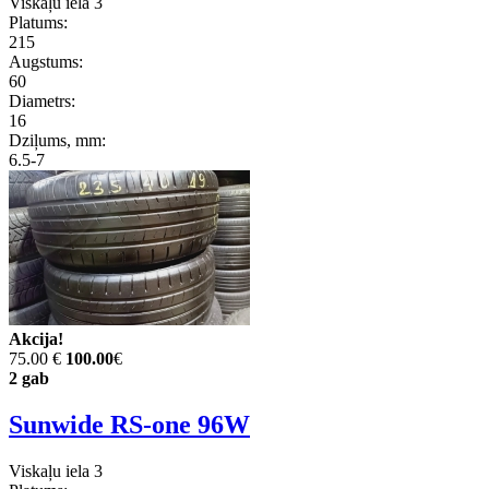
Viskaļu iela 3
Platums:
215
Augstums:
60
Diametrs:
16
Dziļums, mm:
6.5-7
Akcija!
75.00 €
100.00
€
2 gab
Sunwide RS-one 96W
Viskaļu iela 3