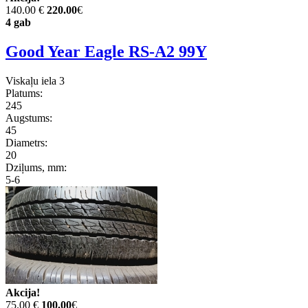
140.00 €
220.00
€
4 gab
Good Year Eagle RS-A2 99Y
Viskaļu iela 3
Platums:
245
Augstums:
45
Diametrs:
20
Dziļums, mm:
5-6
Akcija!
75.00 €
100.00
€