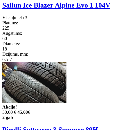
Sailun Ice Blazer Alpine Evo 1 104V
Viskaļu iela 3
Platums:
225
Augstums:
60
Diametrs:
18
Dziļums, mm:
6.5-7
Akcija!
30.00 €
45.00
€
2 gab
Pirelli Sottozero 3 Summer 89H