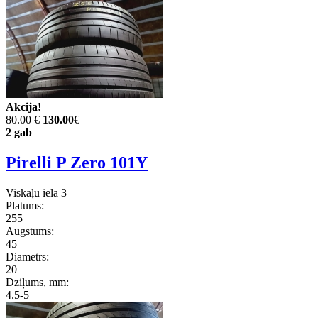
Akcija!
80.00 €
130.00
€
2 gab
Pirelli P Zero 101Y
Viskaļu iela 3
Platums:
255
Augstums:
45
Diametrs:
20
Dziļums, mm:
4.5-5