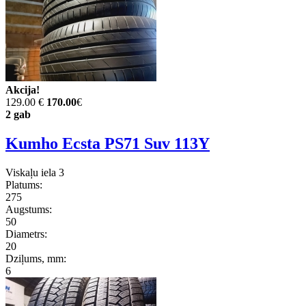
Akcija!
129.00 €
170.00
€
2 gab
Kumho Ecsta PS71 Suv 113Y
Viskaļu iela 3
Platums:
275
Augstums:
50
Diametrs:
20
Dziļums, mm:
6