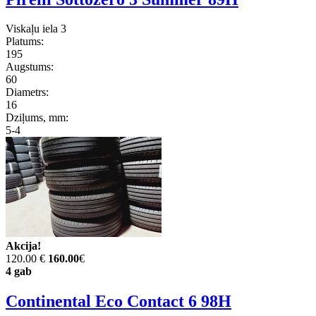
Viskaļu iela 3
Platums:
195
Augstums:
60
Diametrs:
16
Dziļums, mm:
5-4
Akcija!
120.00 €
160.00
€
4 gab
Continental Eco Contact 6 98H