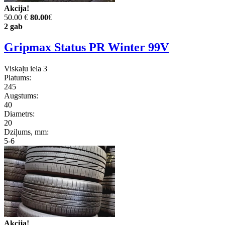
Akcija!
50.00 €
80.00
€
2 gab
Gripmax Status PR Winter 99V
Viskaļu iela 3
Platums:
245
Augstums:
40
Diametrs:
20
Dziļums, mm:
5-6
Akcija!