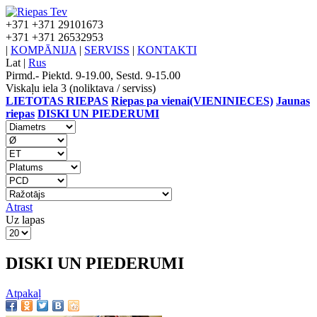
+371
+371 29101673
+371
+371 26532953
|
KOMPĀNIJA
|
SERVISS
|
KONTAKTI
Lat
|
Rus
Pirmd.- Piektd. 9-19.00, Sestd. 9-15.00
Viskaļu iela 3 (noliktava / serviss)
LIETOTAS RIEPAS
Riepas pa vienai(VIENINIECES)
Jaunas
riepas
DISKI UN PIEDERUMI
Atrast
Uz lapas
DISKI UN PIEDERUMI
Atpakaļ