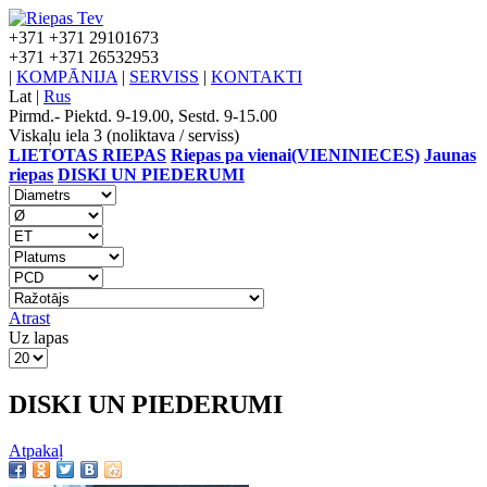
+371
+371 29101673
+371
+371 26532953
|
KOMPĀNIJA
|
SERVISS
|
KONTAKTI
Lat
|
Rus
Pirmd.- Piektd. 9-19.00, Sestd. 9-15.00
Viskaļu iela 3 (noliktava / serviss)
LIETOTAS RIEPAS
Riepas pa vienai(VIENINIECES)
Jaunas
riepas
DISKI UN PIEDERUMI
Atrast
Uz lapas
DISKI UN PIEDERUMI
Atpakaļ