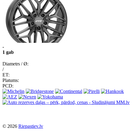
-
1 gab
Diametrs / Ø:
/
ET:
Platums:
PCD:
© 2026
Riepastiev.lv