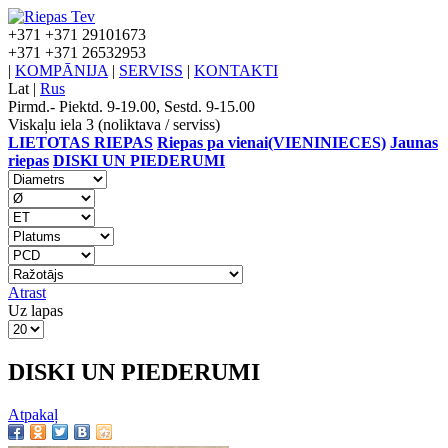
+371
+371 29101673
+371
+371 26532953
|
KOMPĀNIJA
|
SERVISS
|
KONTAKTI
Lat
|
Rus
Pirmd.- Piektd. 9-19.00, Sestd. 9-15.00
Viskaļu iela 3 (noliktava / serviss)
LIETOTAS RIEPAS
Riepas pa vienai(VIENINIECES)
Jaunas
riepas
DISKI UN PIEDERUMI
Atrast
Uz lapas
DISKI UN PIEDERUMI
Atpakaļ