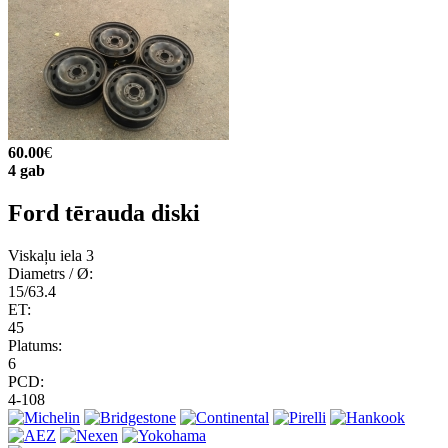
60.00
€
4 gab
Ford tērauda diski
Viskaļu iela 3
Diametrs / Ø:
15/63.4
ET:
45
Platums:
6
PCD:
4-108